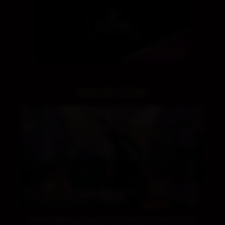
NAJNOVŠIE ČLÁNKY
SCOOTER MANIA pokračuje! Počas celého leta môžete hrať o