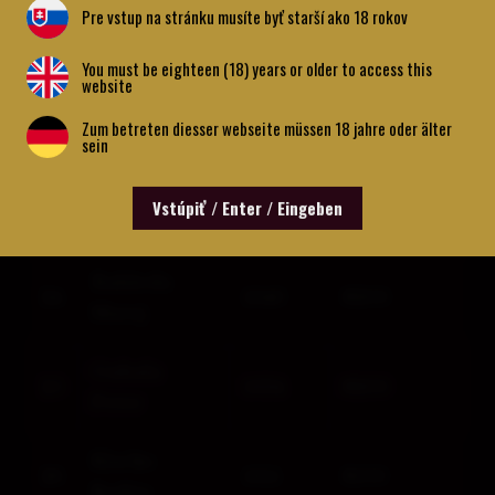
Pre vstup na stránku musíte byť starší ako 18 rokov
Pipíška
21
1853
9300
You must be eighteen (18) years or older to access this
Jaroslav
website
Zum betreten diesser webseite müssen 18 jahre oder älter
22
Facuna Ivan
1742
8800
sein
Kačica
Vstúpiť / Enter / Eingeben
23
1727
8700
František
Bahleda
24
1640
8200
Matej
Gubala
25
1634
8200
Peter
Klačko
26
1611
8100
Radúz