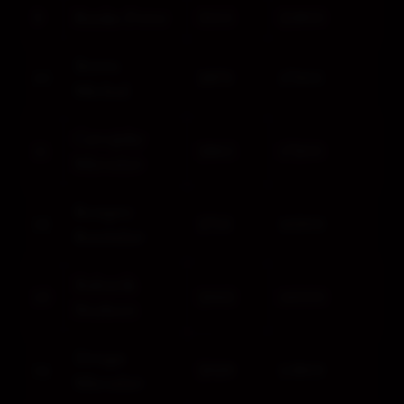
9
Rusko Peter
3105
21800
Beres
10
2879
17300
Michal
Cavojsky
11
2865
17200
Miroslav
Roupec
12
2713
16300
Rastislav
Babarik
13
2663
16000
Norbert
Druga
14
2629
15800
Miroslav