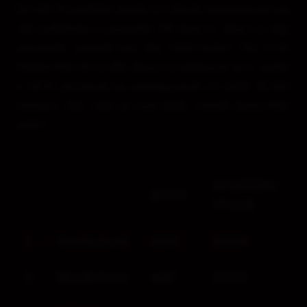
Šovčík. Pravidelné návštevy i skvelé umiestnenia mu
ako jedinému s pomedzi 178 hráčov, ktorí sa ligy
zúčastnili, zaručili viac ako 5.600 bodov. Tie si do
Finálového freerollu, ktorý sa uskutoční už 6. apríla
o 19:00, premení na starting stack vo výške 39.400
žetónov. Ako však na tom bude zvyšok štartového
poľa?
STARTING
BODY
STACK
1
Šovčík Jozef
5620
39400
2
Mužík Peter
4427
31000