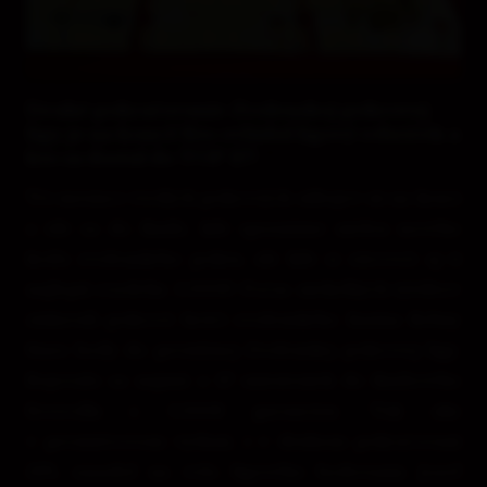
5.000€ FREEROLL ZPL VOL. II
Druhé pokračovanie Zvolenskej pokrovej
ligy je na konci! Kto ovládol ligový rebríček a
kto sa dostal do TOP 27?
Tri mesiace tvrdých pokrových súbojov sú na konci
a ide sa do finále, kde spoznáme nielen nového
kráľa zvolenského pokru, ale kde si zároveň aj tí
najlepší rozdelia 5.000€! Počas niekoľkých týždňov
získavali pokroví hráči zvolenského kasína Rebuy
Stars body do prestížnej Zvolenskej pokrovej ligy.
Bojovalo sa najmä o 27 miesteniek do finálového
freerollu s 5.000€ garanciou. Tak ako
v premiérovom vydaní, i v druhom pokračovaní
ZPL zasadol na čelo ligového bodovania Jozef