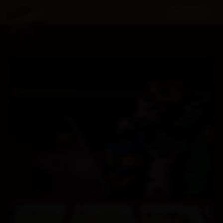
MENU
TÝCHTO 27 HRÁČOV ZABOJUJE O