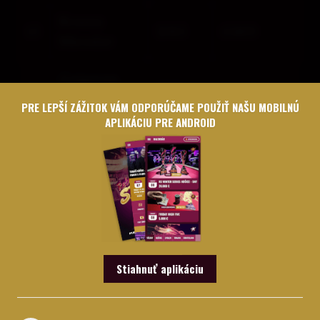
Kvasna
15
2565
15400
Miroslav
Gašperan
16
2321
14000
Michal
PRE LEPŠÍ ZÁŽITOK VÁM ODPORÚČAME POUŽIŤ NAŠU MOBILNÚ
APLIKÁCIU PRE ANDROID
Výbošťok
17
2304
13900
Lukáš
Jančiar
18
2272
13700
Michal
Ďurčo
19
2176
10900
Stiahnuť aplikáciu
Roland
20
Izák Tomáš
2068
10400