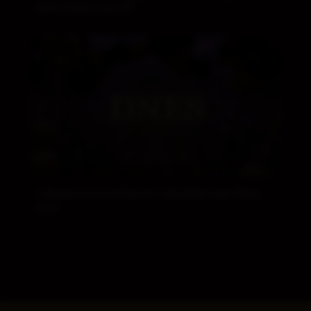
skúter Honda Vision 110
7 dôvodov, prečo prísť dnes do zvolenského kasína Rebuy
Stars