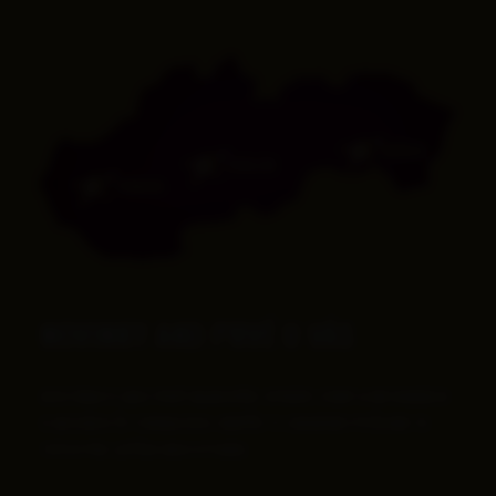
KOŠICE
ZVOLEN
TRNAVA
NOVINKY AKO PRVÉ U VÁS
DOSTÁVAJTE AKO PRVÝ NAJNOVŠIE SPRÁVY, ZĽAVY A INFORMÁCIE
O AKCIÁCH ČI TURNAJOCH. NAVYŠE TI ZADARMO POŠLEME 15
TIPOV PRE LEPŠIU HRU V POKRI.