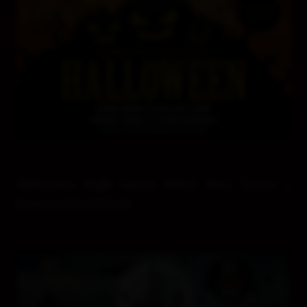
Halloween Night kasína Rebuy Stars Košice s
bonusom Royal Deck