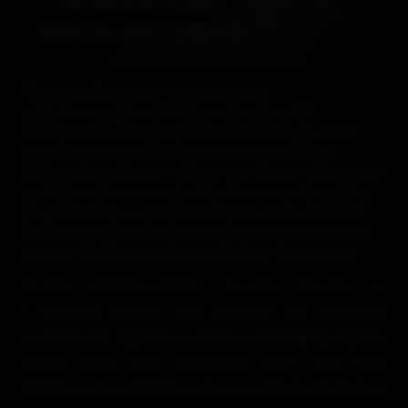
VRACIA HALLOWEEN!
Najstrašidelnejšie a zároveň aj
najzábavnejšie obdobie roka je späť!
Halloween v kasínach Rebuy Stars je vždy
zárukou originálneho mixu strašidelne
dobrých bonusov, výhier pre ktoré obetujete
aj dušu, občerstvenia, ktoré vás vráti späť aj
zo záhrobia a v neposlednom rade obdobie
halloweenskych masiek, ktoré stretnete raz
za rok. Halloween kasín Rebuy Stars je tu!
Sezónu halloweenskeho strachu, ktorého sa
v žiadnom prípade však nemusíte báť, odštartuje
v sobotu 18. októbra o 19:00 v trnavskom kasíne
Rebuy Stars
. Prvá Halloween party roku 2025
sľubuje počas jediného večera rozdať medzi hráčov