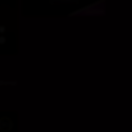
ábavný