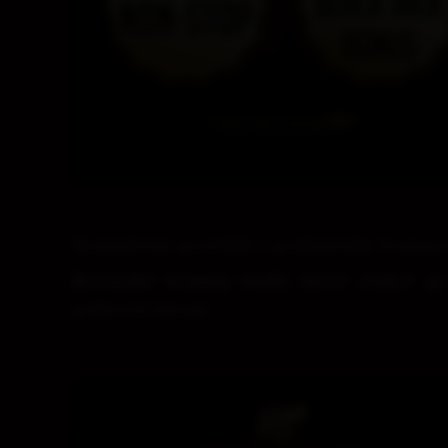
Kompletné pravidlá a podmienky bonusov 
Rovnaké bonusy budú môcť získať aj
pokrový turnaj.