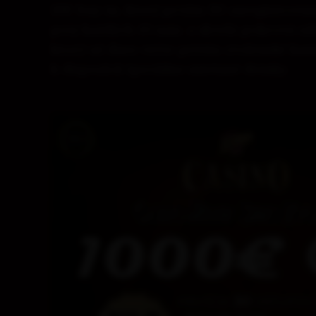
13€ buy-in, ktorý prvým 30 zaregistrova
poty každých 10 min. a skvelá pokrová zá
ktorý už dnes večer privíta zvolenské ka
k dispozícií špeciálne miešané drinky.