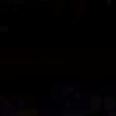
 ani samotný Jason Voorhees!