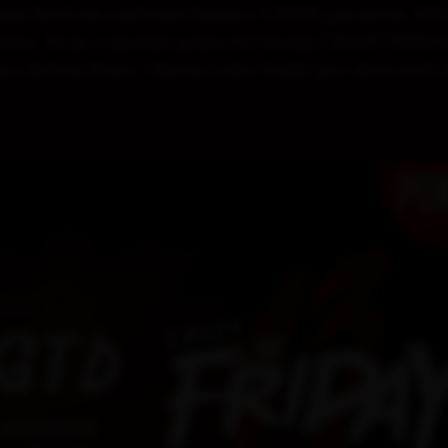
ným hráčom zadotuje kasíno, 1.000€ garancia, 1
bava. To je v skratke pokrový turnaj CRAZY FRIDA
síno Rebuy Stars. Okrem toho budú pre slotových