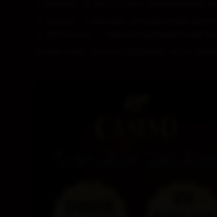
v prípade, ak hráč s touto kombináciou kar
2 páry – v takomto prípade bude hráčo
full house - v takomto prípade bude h
Bonus bude hráčovi vyplatený až po ukonče