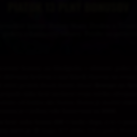
PIATOK 13 PLNÝ BONUSOV
tevníkov kasíne Rebuy Stars Zvolen a Trnava
, pokru a kasínovej zábavy. Príďte sa presved
ravené bonusy na blackjacku i ultimate pokri. 
yť aktívnym hráčom a mať kúsok šťasteny na svojej 
 súčet prvých dvoch kariet, ktoré
dostane na hra
 prípade získa hráč možnosť svoju stávku zdvojnásob
 dostane od kasína ako bonus. Bonus je možné získa
 bonusu je v jednej ruke limitovaná na
100€
.
u
hráč získa bonus
15€
v lucky chips, a to v príp
ej súčet je 13
(napr. 6/7 alebo 5/8 a pod.). Bonus