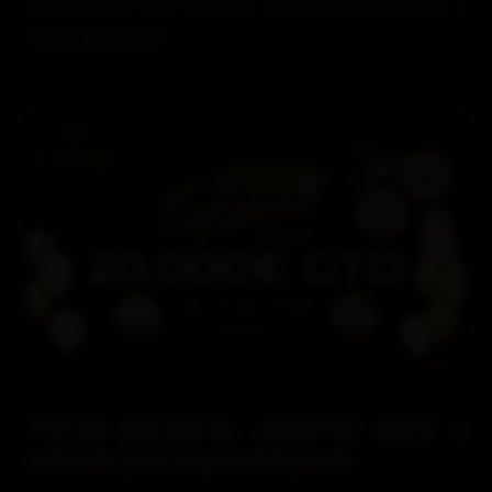
chcú zahrať veľký turnaj s dostupným buy-inom a
silnou garanciou.
Tučná garancia, masívny stack a
výhoda pre najrýchlejších