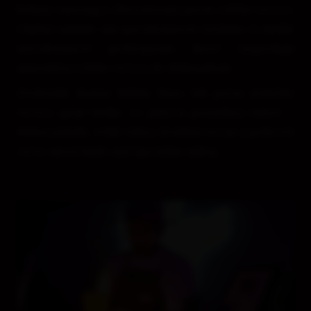
bohatý catering a občerstvenie počas celého večera.
Chýbať nebude ani narodeninová výzdoba či sladké
narodeninové prekvapenie, ktoré vyšperkujú
atmosféru celého večera do dokonalosti.
Zvolenské kasíno Rebuy Stars tak počas jedného
večera spojí všetko, čo patrí k poriadnej oslave –
dobrú náladu, veľké výhry, kvalitný servis a pokrový
večer, ktorý bude mať špeciálny náboj.