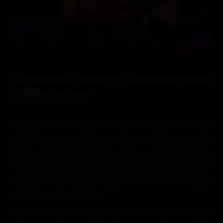
Tombola o 4.000 € a bonusy počas
celého večera
Súčasťou narodeninového večera bude aj veľká
narodeninová tombola o 4.000 €, v ktorej si lákavý
balík rozdelí až 18 hráčov. Ceny sa budú stupňovať
od 50 € až do 1.000 €, takže narodeninové šťastie sa
nebude rozdávať iba pri pokrových stoloch, ale aj na
slotoch či živých hrách.
Okrem tomboly budú pre návštevníkov kasína