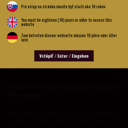
Pre vstup na stránku musíte byť starší ako 18 rokov
You must be eighteen (18) years or older to access this
website
Zum betreten diesser webseite müssen 18 jahre oder älter
sein
Vstúpiť / Enter / Eingeben
Predzvesť osláv prinesie piatkový
slot turnaj
Narodeninová atmosféra sa začne rozbiehať už
v piatok 18.6., kedy sa uskutoční ďalší z turnajov série