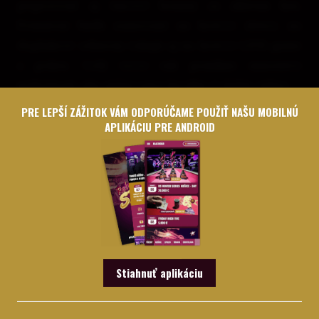
pripravené aj viaceré bonusy za aktívnu hru.
Primárne budú zamerané na hráčov slotov, no
doplnkové odmeny čakajú aj na hráčov LIVE game
a pokru. Celý večer tak ponúkne množstvo
príležitostí, ako získať extra kredity či ďalšie výhry.
PRE LEPŠÍ ZÁŽITOK VÁM ODPORÚČAME POUŽIŤ NAŠU MOBILNÚ
APLIKÁCIU PRE ANDROID
Stiahnuť aplikáciu