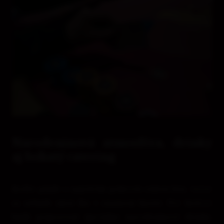
Narodeninová atmosféra, drinky
aj bohatý catering
Keďže pôjde o najväčšiu pokrovú oslavu leta, večer
sa nebude niesť iba v znamení kariet. Pre hráčov
budú pripravené špeciálne narodeninové drinky,