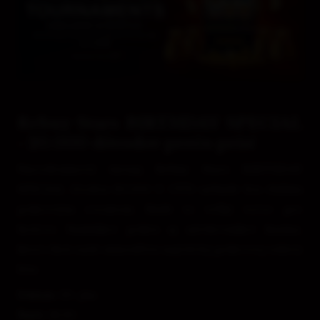
Rebuy Stars BIRTHDAY SPECIAL
- 20.000 dôvodov prečo prísť
Narodeninový turnaj Rebuy Stars BIRTHDAY
SPECIAL Zvolen 20.000 € GTD nebude len ďalším
pokrovým eventom. Bude to veľký večer pre
hráčov, fanúšikov pokru aj návštevníkov kasína,
ktorí chcú zažiť atmosféru najväčšej pokrovej oslavy
leta.
Dátum:
20. jún
Štart:
18:30