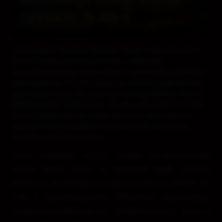
GARANCIU 20.000 €
Zvolenské kasíno Rebuy Stars chystá večer,
ktorý bude patriť kartám, výhram,
narodeninovej atmosfére a poriadnej dávke
adrenalínu. Už 20. júna sa totižto uskutoční
špeciálny narodeninový turnaj Rebuy Stars
BIRTHDAY SPECIAL Zvolen 20.000 € GTD,
ktorý prinesie do jeho nových priestorov
najväčšiu jednodňovú pokrovú akciu na
strednom Slovensku.
Počas jediného večera rozdelí stredoslovenské
kasíno Rebuy Stars až
20.000€
balík
, pričom
štartovné do turnaja je nastavené iba na
100 €
. To
robí z narodeninového SPECIALU mimoriadne
atraktívnu príležitosť pre všetkých hráčov, ktorí si