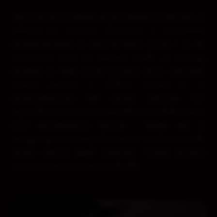
Ako to už býva zvykom, aj narodeninový SPECIAL sa
odohrá vo formáte freezeout s možnosťou
neobmedzeného re-entry do konca levelu č. 12. Na
štartovaciu líniu sa dostane každý so starting
stackom vo výške 35.000 žetónov, ktorý však bude
možné navýšiť o ďalších 10.000 a to
prostredníctvom 10€ dealer add-onu. Pre
najrýchlejších má však zvolenské kasíno Rebuy Stars
prvý narodeninový darček – každý, kto sa
zaregistruje do turnaja do konca 1. levelu, získa 10€
dealer add-on úplne zadarmo. Včasný príchod
tentoraz znamená značnú výhodu!