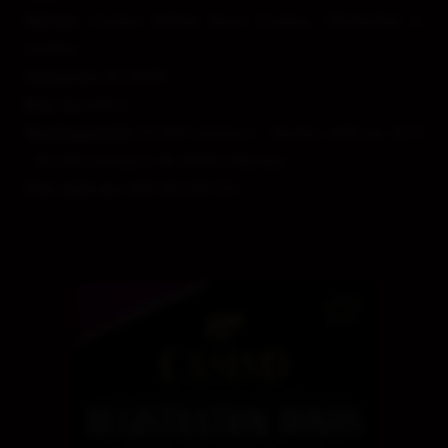
Miesto:
Casino Rebuy Stars Zvolen, Obchodná 2,
Zvolen
Garancia:
20.000€
Buy-in:
100 €
Starting stack:
35.000 žetónov + dealer add-on: 10 €
/ 10.000 žetónov, do 18:30 zdarma
Viac
info na
+421 911 272 174