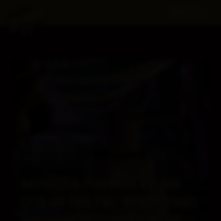
MENU
NAJVÄČŠIA POKROVÁ OSLAVA
LETA VO ZVOLENE: REBUY STARS
BIRTHDAY SPECIAL PRINESIE