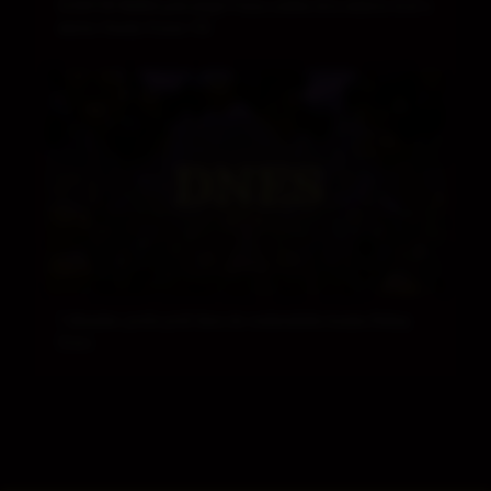
SCOOTER MANIA pokračuje! Počas celého leta môžete hrať o
skúter Honda Vision 110
7 dôvodov, prečo prísť dnes do zvolenského kasína Rebuy
Stars