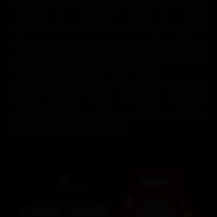
STARS GAMES. Práve počas tohto večera sa začnú
rozdávať aj tombolové lístky do veľkej
narodeninovej tomboly o 4.000€. Hráči tak budú
môcť svoje šance na narodeninové výhry nazbierať
ešte pred hlavnou oslavou. Tombolové lístky sa budú
rozdávať každému návštevníkovi kasína.
Piatok tak prinesie ideálne zahrievacie kolo pred
veľkou oslavou, ktorá vyvrcholí turnajom
BIRTHDAY SPECIAL, tombolou, bonusmi a zábavou
až do neskorých ranných hodín.