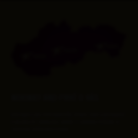
KOŠICE
ZVOLEN
TRNAVA
NOVINKY AKO PRVÉ U VÁS
DOSTÁVAJTE AKO PRVÝ NAJNOVŠIE SPRÁVY, ZĽAVY A INFORMÁCIE
O AKCIÁCH ČI TURNAJOCH. NAVYŠE TI ZADARMO POŠLEME 15
TIPOV PRE LEPŠIU HRU V POKRI.