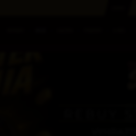
/
CASINO
NOVINKY
AKCIE
GALÉRIA
POBOČKY
O NÁS
/
/
/
/
/