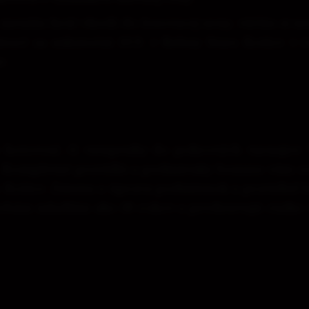
 menšiu hráč vhodí do losovacej urny, väčšiu si n
 ktoré sa uskutoční 19.9. v Rebuy Stars Košice v 
e:
 hotovosť, či vstupenky do pokrových turnajov. 
t. Kompletné pravidlá a podmienky bonusu vám o
s Košice. Zmena a úprava podmienok a pravidiel 
obám mladším ako 18 rokov a predstavujú riziko 