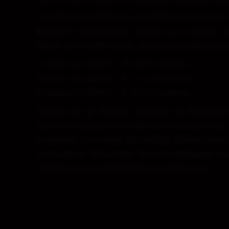
Tombolové lístky sú rozdelené na 2 časti,
finálové žrebovanie. Výhry sa vo finále,
20:00 do 00:00, budú žrebovať nasledovn
1. kolo cca. 21:00 – 12. až 7. miesto
2. kolo cca. 22:00 - 6., 5. a 4. miesto
3. kolo cca 23:00 - 3., 2. a 1. miesto
Výhry nie je možné zameniť za finančnú
sporné situácie rieši výlučne manažmen
poskytne personál prevádzky Rebuy Star
vyhradená. Hazardné hry sú zakázané os
závislosti a vysokých finančných strát.