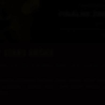
 STARS KOŠICE
ude vaše. Do košického Rebuy Stars totižto do
prináša aktívnym hráčom slotov šancu vyhrať atr
 sa nielen o hlavnú cenu - nový skúter Honda, a
.800€.