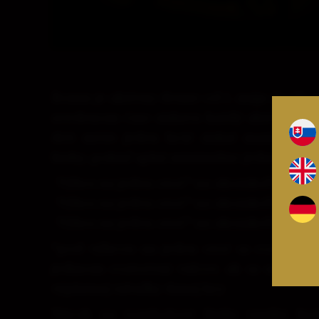
Bonus je aktívny denne od 1. mája do 19.
uvedenom čase získava každý aktívny hráč
deň môže jeden hráč získať maximálne 
lístky, pokiaľ splní minimálne jednu z na
· Výhra na jeden otoč* na akomkoľvek slot
· Výhra na jeden otoč* na akomkoľvek slo
· Výhra na jeden otoč* na akomkoľvek slot
*pod výhrou na jeden otoč sa rozumie f
jedinom roztočení valcov, ak sa na her
výplatnej tabuľky danej hry
Nárok na tombolové lístky vzniká hrá